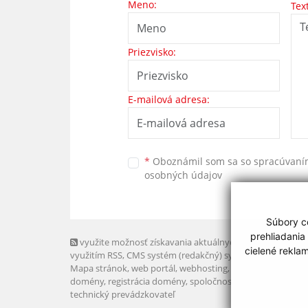
Meno:
Tex
Priezvisko:
E-mailová adresa:
*
Oboznámil som sa so
spracúvan
osobných údajov
Súbory co
prehliadania
využite možnosť získavania aktuálnych informácií s
cielené rekla
využitím RSS
, CMS systém (redakčný) systém ECHELON 2,
Mapa stránok
,
web portál
,
webhosting
,
webex.digital, s.r.o
domény
,
registrácia domény
,
spoločnosť webex.digital, s.r.
technický prevádzkovateľ