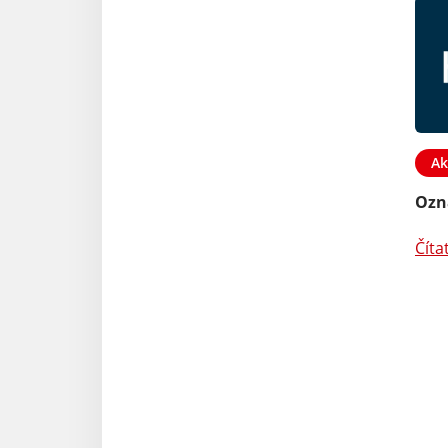
Ak
Oz
Číta