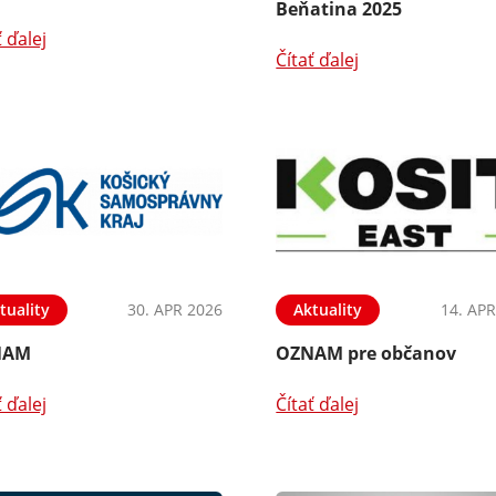
Beňatina 2025
ť ďalej
Čítať ďalej
tuality
30. APR 2026
Aktuality
14. APR
NAM
OZNAM pre občanov
ť ďalej
Čítať ďalej