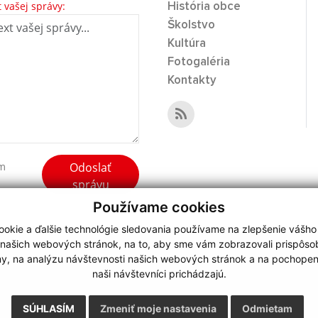
t vašej správy:
História obce
Školstvo
Kultúra
Fotogaléria
Kontakty
Odoslať
ím
správu
Používame cookies
okie a ďalšie technológie sledovania používame na zlepšenie vášho
 našich webových stránok, na to, aby sme vám zobrazovali prispôs
my, na analýzu návštevnosti našich webových stránok a na pochopeni
webdesign
|
naši návštevníci prichádzajú.
.
,
o.
,
SÚHLASÍM
Zmeniť moje nastavenia
Odmietam