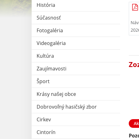
História
Súčasnosť
Návr
Fotogaléria
202
Videogaléria
Kultúra
Zo
Zaujímavosti
Šport
Krásy našej obce
Dobrovoľný hasičský zbor
Cirkev
Ak
Cintorín
Pozo