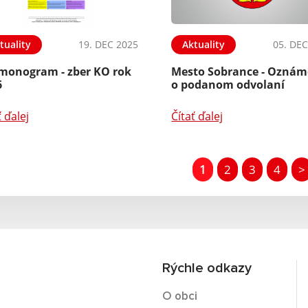
tuality
19. DEC 2025
Aktuality
05. DEC
monogram - zber KO rok
Mesto Sobrance - Oznám
6
o podanom odvolaní
ť ďalej
Čítať ďalej
1
2
3
4
>
Rýchle odkazy
O obci