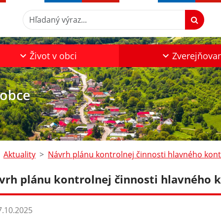
Hľadaný výraz...
Život v obci
Zverejňova
 obce
Aktuality
Návrh plánu kontrolnej činnosti hlavného kontr
vrh plánu kontrolnej činnosti hlavného k
.10.2025