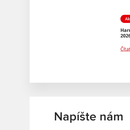
Ak
Har
202
Číta
Napíšte nám