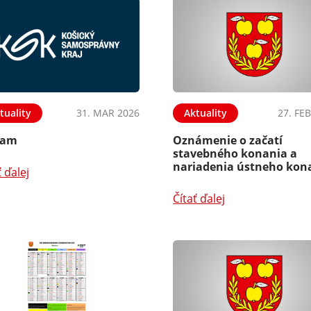
tuality
31. MAR 2026
Aktuality
27. FE
nam
Oznámenie o začatí
stavebného konania a
nariadenia ústneho kon
ť ďalej
Čítať ďalej