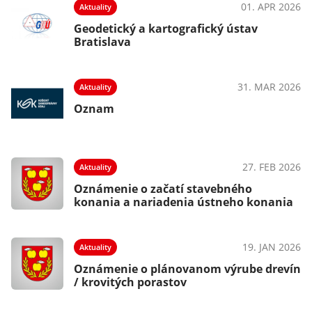
025
01. APR 2026
Aktuality
Geodetický a kartografický ústav
Bratislava
025
31. MAR 2026
Aktuality
Oznam
025
27. FEB 2026
Aktuality
Oznámenie o začatí stavebného
konania a nariadenia ústneho konania
025
19. JAN 2026
Aktuality
a
Oznámenie o plánovanom výrube drevín
/ krovitých porastov