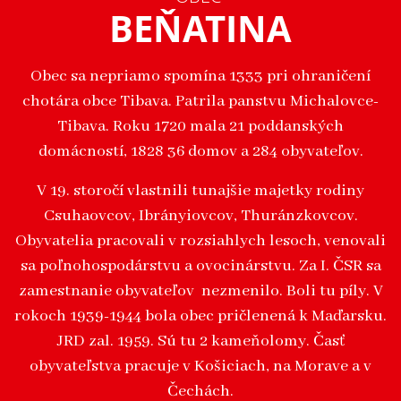
BEŇATINA
Obec sa nepriamo spomína 1333 pri ohraničení
chotára obce Tibava. Patrila panstvu Michalovce-
Tibava. Roku 1720 mala 21 poddanských
domácností, 1828 36 domov a 284 obyvateľov.
V 19. storočí vlastnili tunajšie majetky rodiny
Csuhaovcov, Ibrányiovcov, Thuránzkovcov.
Obyvatelia pracovali v rozsiahlych lesoch, venovali
sa poľnohospodárstvu a ovocinárstvu. Za I. ČSR sa
zamestnanie obyvateľov nezmenilo. Boli tu píly. V
rokoch 1939-1944 bola obec pričlenená k Maďarsku.
JRD zal. 1959. Sú tu 2 kameňolomy. Časť
obyvateľstva pracuje v Košiciach, na Morave a v
Čechách.