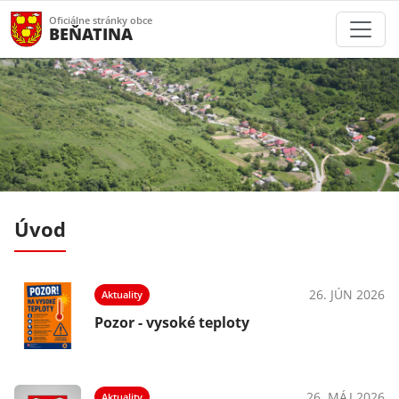
Oficiálne stránky obce
BEŇATINA
Úvod
025
26. JÚN 2026
Aktuality
Pozor - vysoké teploty
025
26. MÁJ 2026
Aktuality