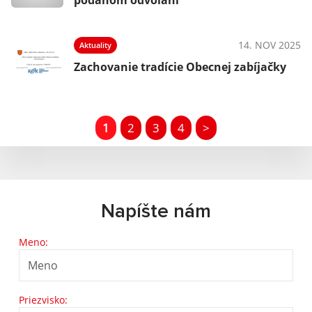
podanom odvolaní
14. NOV 2025
Aktuality
Zachovanie tradície Obecnej zabíjačky
1
2
3
4
>
Napíšte nám
Meno:
Priezvisko: