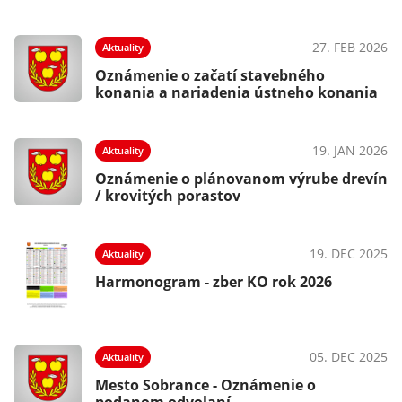
27. FEB 2026
Aktuality
Oznámenie o začatí stavebného
konania a nariadenia ústneho konania
19. JAN 2026
Aktuality
Oznámenie o plánovanom výrube drevín
/ krovitých porastov
19. DEC 2025
Aktuality
Harmonogram - zber KO rok 2026
05. DEC 2025
Aktuality
Mesto Sobrance - Oznámenie o