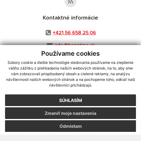
Kontaktné informácie
+421 56 658 25 06
info@benatina.sk
Používame cookies
Súbory cookie a ďalšie technológie sledovania používame na zlepšenie
vášho zážitku z prehliadania našich webových stránok, na to, aby sme
využite možnosť získavania aktuálnych informácií s využitím RSS
,
vám zobrazovali prispôsobený obsah a cielené reklamy, na analýzu
návštevnosti našich webových stránok a na pochopenie toho, odkiaľ naši
CMS systém (redakčný) systém ECHELON 2,
Mapa stránok
,
web portál
,
návštevníci prichádzajú.
webhosting
,
webex.digital, s.r.o.
,
domény
,
registrácia domény
,
spoločnosť webex.digital, s.r.o.
,
technický prevádzkovateľ
SÚHLASÍM
Posledná aktualizácia:
04.08.2026
Zmeniť moje nastavenia
Vytlačiť stránku
|
Vyhlásenie o prístupnosti
Autorské práva
|
Cookies
Odmietam