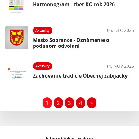
Harmonogram - zber KO rok 2026
05. DEC 2025
Aktuality
Mesto Sobrance - Oznámenie o
podanom odvolaní
14. NOV 2025
Aktuality
Zachovanie tradície Obecnej zabíjačky
1
2
3
4
>