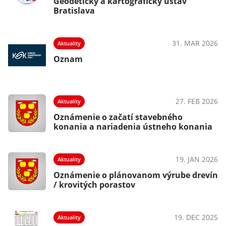
Geodetický a kartografický ústav
Bratislava
31. MAR 2026
Aktuality
Oznam
27. FEB 2026
Aktuality
Oznámenie o začatí stavebného
konania a nariadenia ústneho konania
19. JAN 2026
Aktuality
Oznámenie o plánovanom výrube drevín
/ krovitých porastov
19. DEC 2025
Aktuality