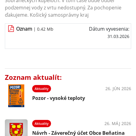
Sobraneckých kúpeľoch. V tom čase bude odber
podzemnej vody z vrtu nedostupný. Za pochopenie
ďakujeme. Košický samosprávny kraj
Oznam
Dátum vyvesenia:
| 0.42 Mb
31.03.2026
Zoznam aktualít:
26. JÚN 2026
Aktuality
Pozor - vysoké teploty
26. MÁJ 2026
Aktuality
Návrh - Záverečný účet Obce Beňatina