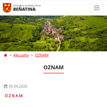
Oficiálne stránky obce
BEŇATINA
Aktuality
OZNAM
OZNAM
30.04.2026
O Z N A M: