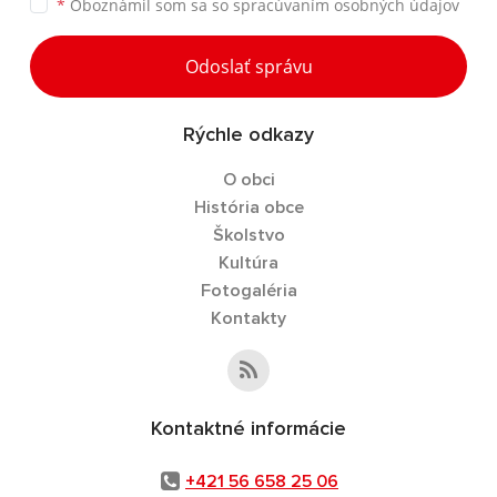
*
Oboznámil som sa so
spracúvaním osobných údajov
Odoslať správu
Rýchle odkazy
O obci
História obce
Školstvo
Kultúra
Fotogaléria
Kontakty
Kontaktné informácie
+421 56 658 25 06