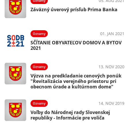
05. AUG 2021
Oznamy
Záväzný úverový prísľub Prima Banka
01. JAN 2021
Oznamy
SČÍTANIE OBYVATEĽOV DOMOV A BYTOV
2021
13. NOV 2020
Oznamy
Výzva na predkladanie cenových ponúk
"Revitalizácia verejného priestoru pri
obecnom úrade a kultúrnom dome"
14. NOV 2019
Oznamy
Voľby do Národnej rady Slovenskej
republiky - Informácie pre voliča