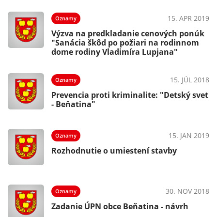
15. APR 2019
Oznamy
Výzva na predkladanie cenových ponúk
"Sanácia škôd po požiari na rodinnom
dome rodiny Vladimíra Lupjana"
15. JÚL 2018
Oznamy
Prevencia proti kriminalite: "Detský svet
- Beňatina"
15. JAN 2019
Oznamy
Rozhodnutie o umiestení stavby
30. NOV 2018
Oznamy
Zadanie ÚPN obce Beňatina - návrh