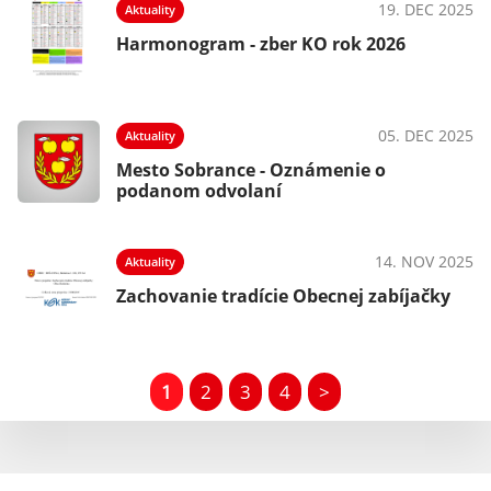
19. DEC 2025
Aktuality
Harmonogram - zber KO rok 2026
05. DEC 2025
Aktuality
Mesto Sobrance - Oznámenie o
podanom odvolaní
14. NOV 2025
Aktuality
Zachovanie tradície Obecnej zabíjačky
1
2
3
4
>