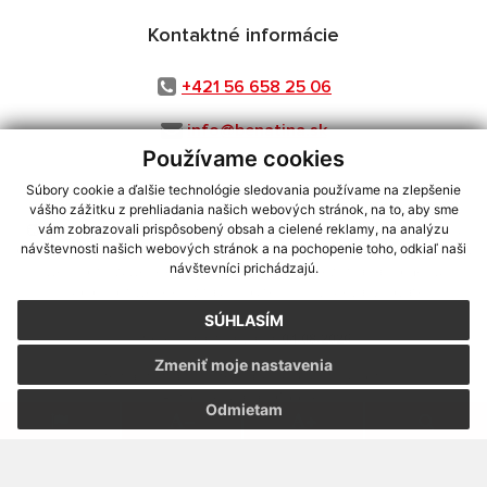
Kontaktné informácie
+421 56 658 25 06
info@benatina.sk
Používame cookies
Súbory cookie a ďalšie technológie sledovania používame na zlepšenie
vášho zážitku z prehliadania našich webových stránok, na to, aby sme
využite možnosť získavania aktuálnych informácií s využitím RSS
,
vám zobrazovali prispôsobený obsah a cielené reklamy, na analýzu
CMS systém (redakčný) systém ECHELON 2,
Mapa stránok
,
web portál
,
návštevnosti našich webových stránok a na pochopenie toho, odkiaľ naši
návštevníci prichádzajú.
webhosting
,
webex.digital, s.r.o.
,
domény
,
registrácia domény
,
spoločnosť webex.digital, s.r.o.
,
technický prevádzkovateľ
SÚHLASÍM
Posledná aktualizácia:
04.08.2026
Zmeniť moje nastavenia
Vytlačiť stránku
|
Vyhlásenie o prístupnosti
Autorské práva
|
Cookies
Odmietam
webdesign
|